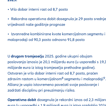
2025.
• Vrlo dobar interni rast od 8,7 posto
• Rekordna operativna dobit dosegnula je 29 posto srednje
vrijednosti naše godišnje prognoze
• Izvanredne kombinirane kvote komercijalnom segmentu i
maloprodaji od 90,3 posto odnosno 91,8 posto
U
drugom tromjesečju
2025. godine ukupni obujam
poslovanja iznosio je 20,1 milijardu eura (u usporedbi s 19,
milijarde eura iz istog tromjesečja prethodne godine).
Ostvaren je vrlo dobar interni rast od 8,7 posto, praćen
8
9
zdravim rastom u komercijalnom
segmentu i maloprodaji
.
Allianz je uspio istovremeno povećati svoje poslovanje i
zadržati disciplinu pri preuzimanju rizika.
Operativna dobit
dosegnula je rekordni iznos od 2,3 milijar
eura (u usporedbi s 1,9 milijardi eura iz istog razdoblja 202