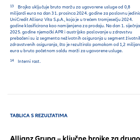
13
Brojka uključuje bruto maržu za ugovorene usluge od 0,8
milijardi eura na dan 31. prosinca 2024. godine za poslovnu jedini
UniCredit Allianz Vita S.p.A., koja je u trećem tromjesečju 2024.
godine klasificirana kao namijenjena za prodaju. Na dan 1. siječnj
2025. godine njemački APR i austrijsko poslovanje u zdravstvu
prebačeni su iz segmenta neživotnih osiguranja u segment životnih
zdravstvenih osiguranja, što je rezultiralo pomakom od 1,2 milija
eura u bruto početnom saldu marži za ugovorene usluge.
14
Interni rast.
TABLICA S REZULTATIMA
Allianz Grupa – ključne brojke za drugo