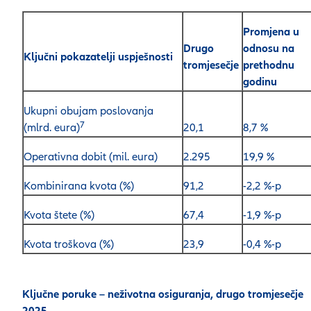
Promjena u
Drugo
odnosu na
Ključni pokazatelji uspješnosti
tromjesečje
prethodnu
godinu
Ukupni obujam poslovanja
7
(mlrd. eura)
20,1
8,7 %
Operativna dobit (mil. eura)
2.295
19,9 %
Kombinirana kvota (%)
91,2
-2,2 %-p
Kvota štete (%)
67,4
-1,9 %-p
Kvota troškova (%)
23,9
-0,4 %-p
Ključne poruke – neživotna osiguranja, drugo tromjesečje