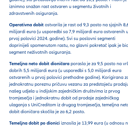
iznimno snažan rast ostvaren u segmentu životnih i
zdravstvenih osiguranja.
Operativna dobit
ostvarila je rast od 9,3 posto na sjajnih 8,
milijardi eura (u usporedbi sa 7,9 milijardi eura ostvarenih 
prvoj polovici 2024. godine). Svi su poslovni segmenti
doprinijeli spomenutom rastu, no glavni pokretač ipak je bi
segment neživotnih osiguranja.
Temeljna neto dobit dioničara
porasla je za 9,5 posto na vr
dobrih 5,5 milijardi eura (u usporedbi s 5,0 milijardi eura
ostvarenih u prvoj polovici prethodne godine). Korigirana z
jednokratnu poreznu pričuvu vezanu za predstojeću prodaj
našeg udjela u indijskim zajedničkim društvima iz prvog
tromjesečja i jednokratnu dobit od prodaje zajedničkog
ulaganja s UniCreditom iz drugog tromjesečja, temeljna net
dobit dioničara skočila je za 6,2 posto.
Temeljna dobit po dionici
iznosila je 13,99 eura (u odnosu 