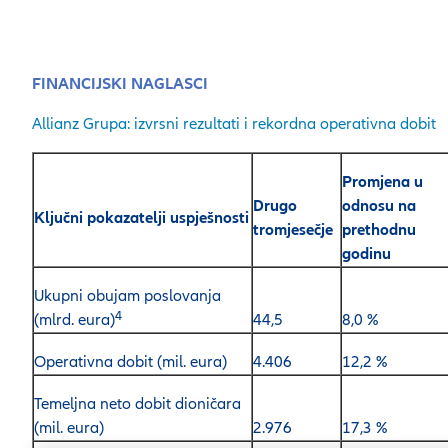
FINANCIJSKI NAGLASCI
Allianz Grupa: izvrsni rezultati i rekordna operativna dobit
Promjena u
Drugo
odnosu na
Ključni pokazatelji uspješnosti
tromjesečje
prethodnu
godinu
Ukupni obujam poslovanja
4
(mlrd. eura)
44,5
8,0 %
Operativna dobit (mil. eura)
4.406
12,2 %
Temeljna neto dobit dioničara
(mil. eura)
2.976
17,3 %