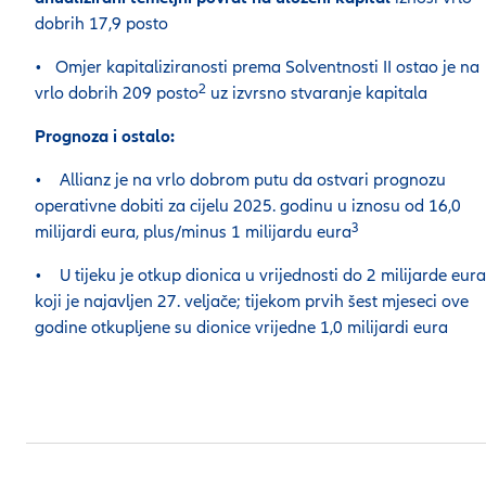
dobrih 17,9 posto
• Omjer kapitaliziranosti prema Solventnosti II ostao je na
2
vrlo dobrih 209 posto
uz izvrsno stvaranje kapitala
Prognoza i ostalo:
• Allianz je na vrlo dobrom putu da ostvari prognozu
operativne dobiti za cijelu 2025. godinu u iznosu od 16,0
3
milijardi eura, plus/minus 1 milijardu eura
• U tijeku je otkup dionica u vrijednosti do 2 milijarde eura
koji je najavljen 27. veljače; tijekom prvih šest mjeseci ove
godine otkupljene su dionice vrijedne 1,0 milijardi eura