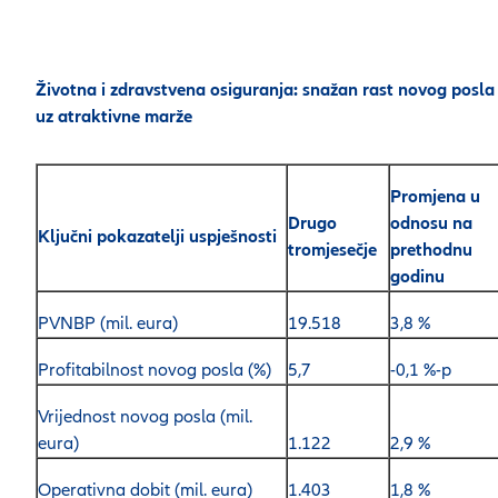
Životna i zdravstvena osiguranja: snažan rast novog posla
uz atraktivne marže
Promjena u
Drugo
odnosu na
Ključni pokazatelji uspješnosti
tromjesečje
prethodnu
godinu
PVNBP (mil. eura)
19.518
3,8 %
Profitabilnost novog posla (%)
5,7
-0,1 %-p
Vrijednost novog posla (mil.
eura)
1.122
2,9 %
Operativna dobit (mil. eura)
1.403
1,8 %