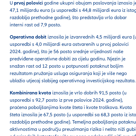
U
prvoj polovici
godine ukupni obujam poslovanja iznosio j
47,1 milijardu eura (u usporedbi s 44,8 milijardi eura iz isto
razdoblja prethodne godine), što predstavlja vrlo dobar
interni rast od 7,9 posto.
Operativna dobit
iznosila je izvanrednih 4,5 milijardi eura (
usporedbi s 4,0 milijardi eura ostvarenih u prvoj polovici
2024. godine), što je 56 posto srednje vrijednosti naše
predviđene operativne dobiti za cijelu godinu. Njezin je
snažan rast od 12 posto u potpunosti potaknut boljim
rezultatom pružanja usluga osiguranja koji je više nego
ublažio utjecaj slabijeg operativnog investicijskog rezultata.
Kombinirana kvota
iznosila je vrlo dobrih 91,5 posto (u
usporedbi s 92,7 posto iz prve polovice 2024. godine),
praćena poboljšanjima kvote šteta i kvote troškova. Kvota
šteta iznosila je 67,5 posto (u usporedbi sa 68,3 posto iz ist
razdoblja prethodne godine). Temeljna poboljšanja potaknu
aktivnostima u području preuzimanja rizika i nešto niži gubi