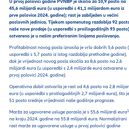
U prvoj polovici godine PVNBP je skočio za 10,9 posto na
45,6 milijardi eura (u usporedbi s 41,1 milijardom eura iz
prve polovice 2024. godine); rast je zabilježen u većini
poslovnih jedinica. Tijekom spomenutog razdoblja 92 post
naše nove prodaje (u usporedbi s prošlogodišnjih 93 posto
ostvareno je u našim preferiranim linijama poslovanja.
Profitabilnost novog posla iznosila je vrlo dobrih 5,6 posto 
usporedbi s 5,7 posto iz istog razdoblja prethodne godine),
dok je vrijednost novog posla skočila za 8,6 posto na 2,6
milijardi eura (u usporedbi s 2,4 milijarde eura ostvarene u
prvoj polovici 2024. godine).
Operativna dobit ostvarila je rast od 4,6 posto na 2,8 milijar
eura (u usporedbi s prošlogodišnjih 2,7 milijardi eura), što j
51 posto srednje vrijednosti naše godišnje prognoze.
1
Marža za ugovorene usluge porasla je s 55,6 milijardi eura
na kraju 2024. godine na 55.8 milijardi eura. Normalizirani
rast marže za ugovorene usluge u prvoj polovici godine