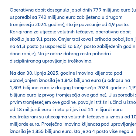
Operativna dobit dosegnula je solidnih 779 milijuna eura (u
usporedbi sa 742 milijuna eura zabilježena u drugom
tromjesečju 2024. godine), što je povećanje od 4,9 posto.
Korigirana za utjecaje valutnih tečajeva, operativna dobit
skočila je za 9,1 posto. Omjer troškova i prihoda poboljšan 
na 61,3 posto (u usporedbi sa 62,4 posto zabilježenih godin
dana ranije), što je odraz dobrog rasta prihoda i
discipliniranog upravljanja troškovima.
Na dan 30. lipnja 2025. godine imovina klijenata pod
upravljanjem iznosila je 1,842 bilijuna eura (u odnosu na
1,803 bilijuna eura iz drugog tromjesečja 2024. godine i 1,
bilijuna eura iz prvog tromjesečja ove godine). U usporedbi 
prvim tromjesečjem ove godine, povoljni tržišni učinci u izn
od 18 milijardi eura i neto priljevi od 14 milijardi eura
neutralizirani su utjecajima valutnih tečajeva u iznosu od 1
milijarde eura. Prosječna imovina klijenata pod upravljanj
iznosila je 1,855 bilijuna eura, što je za 4 posto više nego u