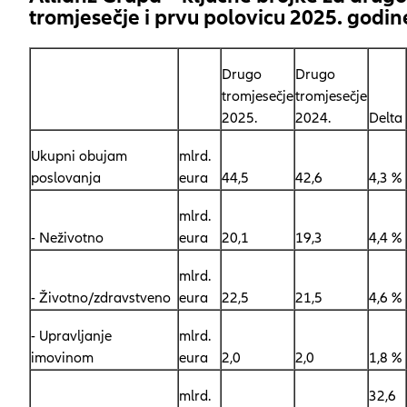
tromjesečje i prvu polovicu 2025. godin
Drugo
Drugo
tromjesečje
tromjesečje
2025.
2024.
Delta
Ukupni obujam
mlrd.
poslovanja
eura
44,5
42,6
4,3 %
mlrd.
- Neživotno
eura
20,1
19,3
4,4 %
mlrd.
- Životno/zdravstveno
eura
22,5
21,5
4,6 %
- Upravljanje
mlrd.
imovinom
eura
2,0
2,0
1,8 %
mlrd.
32,6