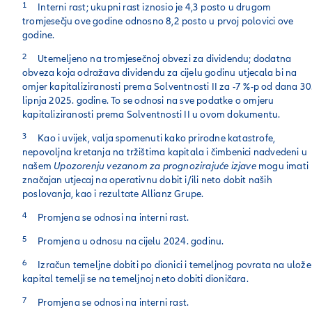
1
Interni rast; ukupni rast iznosio je 4,3 posto u drugom
tromjesečju ove godine odnosno 8,2 posto u prvoj polovici ove
godine.
2
Utemeljeno na tromjesečnoj obvezi za dividendu; dodatna
obveza koja odražava dividendu za cijelu godinu utjecala bi na
omjer kapitaliziranosti prema Solventnosti II za -7 %-p od dana 30
lipnja 2025. godine. To se odnosi na sve podatke o omjeru
kapitaliziranosti prema Solventnosti II u ovom dokumentu.
3
Kao i uvijek, valja spomenuti kako prirodne katastrofe,
nepovoljna kretanja na tržištima kapitala i čimbenici nadvedeni u
našem
Upozorenju vezanom za prognozirajuće izjave
mogu imati
značajan utjecaj na operativnu dobit i/ili neto dobit naših
poslovanja, kao i rezultate Allianz Grupe.
4
Promjena se odnosi na interni rast.
5
Promjena u odnosu na cijelu 2024. godinu.
6
Izračun temeljne dobiti po dionici i temeljnog povrata na ulože
kapital temelji se na temeljnoj neto dobiti dioničara.
7
Promjena se odnosi na interni rast.