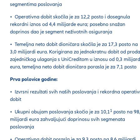
segmentima poslovanja
• Operativna dobit skočila je za 12,2 posto i dosegnula
rekordni iznos od 4,4 milijarde eura; posebno snažan
doprinos dao je segment neživotnih osiguranja
• Temeljna neto dobit dioničara skočila je za 17,3 posto na
3,0 milijardi eura. Korigirana za jednokratnu dobit od proda
zajedničkog ulaganja s UniCreditom u iznosu od 0,3 milijar
eura, temeljna neto dobit dioničara porasla je za 7,1 posto
Prva polovice godine:
• Izvrsni rezultati svih naših poslovanja i rekordna operati
dobit
1
• Ukupni obujam poslovanja skočio je za 10,1
posto na 98
milijardi eura zahvaljujući doprinosu svih segmenata
poslovanja
• Operativna dobit porasla je za 9,3 posto na 8,6 milijardi