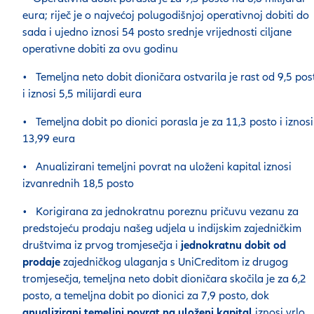
eura; riječ je o najvećoj polugodišnjoj operativnoj dobiti do
sada i ujedno iznosi 54 posto srednje vrijednosti ciljane
operativne dobiti za ovu godinu
• Temeljna neto dobit dioničara ostvarila je rast od 9,5 pos
i iznosi 5,5 milijardi eura
• Temeljna dobit po dionici porasla je za 11,3 posto i iznosi
13,99 eura
• Anualizirani temeljni povrat na uloženi kapital iznosi
izvanrednih 18,5 posto
• Korigirana za jednokratnu poreznu pričuvu vezanu za
predstojeću prodaju našeg udjela u indijskim zajedničkim
društvima iz prvog tromjesečja i
jednokratnu dobit od
prodaje
zajedničkog ulaganja s UniCreditom iz drugog
tromjesečja, temeljna neto dobit dioničara skočila je za 6,2
posto, a temeljna dobit po dionici za 7,9 posto, dok
anualizirani temeljni povrat na uloženi kapital
iznosi vrlo