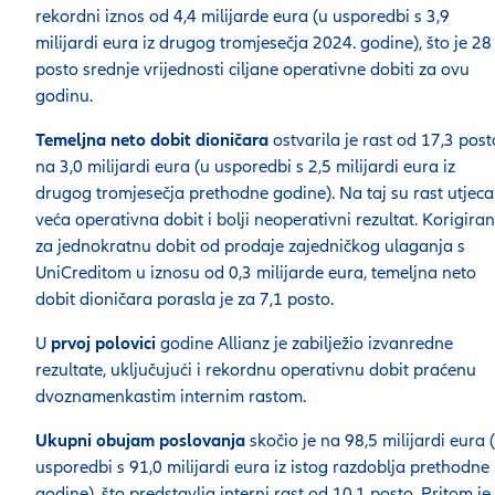
rekordni iznos od 4,4 milijarde eura (u usporedbi s 3,9
milijardi eura iz drugog tromjesečja 2024. godine), što je 28
posto srednje vrijednosti ciljane operativne dobiti za ovu
godinu.
Temeljna neto dobit dioničara
ostvarila je rast od 17,3 post
na 3,0 milijardi eura (u usporedbi s 2,5 milijardi eura iz
drugog tromjesečja prethodne godine). Na taj su rast utjeca
veća operativna dobit i bolji neoperativni rezultat. Korigira
za jednokratnu dobit od prodaje zajedničkog ulaganja s
UniCreditom u iznosu od 0,3 milijarde eura, temeljna neto
dobit dioničara porasla je za 7,1 posto.
U
prvoj polovici
godine Allianz je zabilježio izvanredne
rezultate, uključujući i rekordnu operativnu dobit praćenu
dvoznamenkastim internim rastom.
Ukupni obujam poslovanja
skočio je na 98,5 milijardi eura 
usporedbi s 91,0 milijardi eura iz istog razdoblja prethodne
godine), što predstavlja interni rast od 10,1 posto. Pritom je