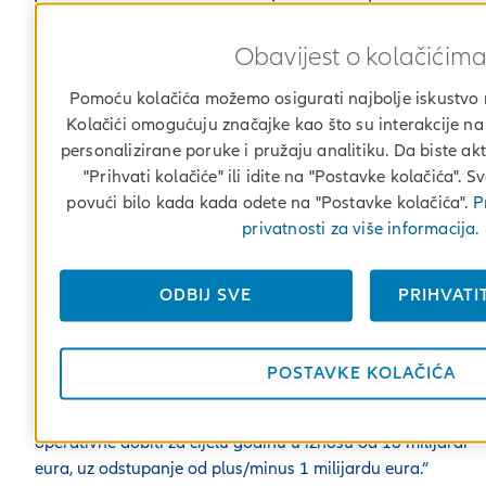
Temeljni povrat na uloženi
kapital (anualizirani) (%)
Obavijest o kolačićim
Omjer prema Solventnosti II
Pomoću kolačića možemo osigurati najbolje iskustvo n
5
(%)
Kolačići omogućuju značajke kao što su interakcije n
personalizirane poruke i pružaju analitiku. Da biste aktiv
"Prihvati kolačiće" ili idite na "Postavke kolačića". 
„Snaga našeg poslovnog modela i Allianzova sposobnost
povući bilo kada kada odete na "Postavke kolačića".
Pr
dosljedne realizacije vidljive su u rekordnoj operativnoj dobi
privatnosti za više informacija.
od 8,6 milijardi eura za prvih šest mjeseci godine.
Zabilježili smo zdrav i profitabilan rast u svim segmentima
ODBIJ SVE
PRIHVATI
poslovanja te nastavili stvarati održivu vrijednost za sve sv
dionike.
POSTAVKE KOLAČIĆA
Naši su rezultati postavili snažne temelje za ostatak godine
pa s punim povjerenjem potvrđujemo našu prognozu
operativne dobiti za cijelu godinu u iznosu od 16 milijardi
eura, uz odstupanje od plus/minus 1 milijardu eura.“