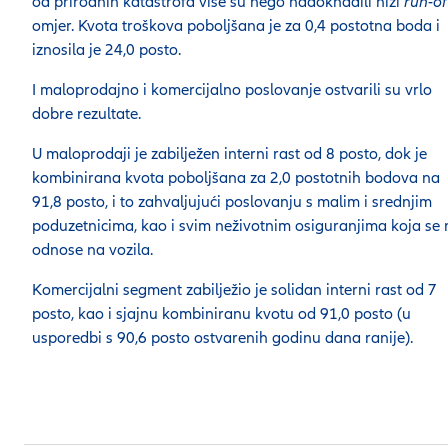
od prirodnih katastrofa više su nego nadoknadili niži
run-of
omjer. Kvota troškova poboljšana je za 0,4 postotna boda i
iznosila je 24,0 posto.
I maloprodajno i komercijalno poslovanje ostvarili su vrlo
dobre rezultate.
U maloprodaji je zabilježen interni rast od 8 posto, dok je
kombinirana kvota poboljšana za 2,0 postotnih bodova na
91,8 posto, i to zahvaljujući poslovanju s malim i srednjim
poduzetnicima, kao i svim neživotnim osiguranjima koja se 
odnose na vozila.
Komercijalni segment zabilježio je solidan interni rast od 7
posto, kao i sjajnu kombiniranu kvotu od 91,0 posto (u
usporedbi s 90,6 posto ostvarenih godinu dana ranije).