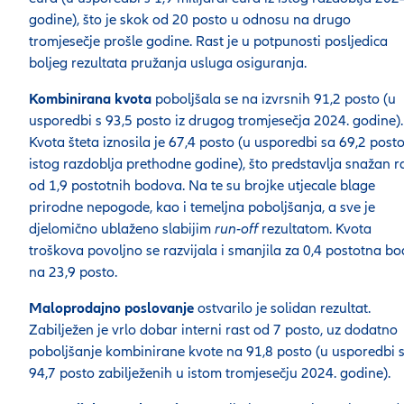
godine), što je skok od 20 posto u odnosu na drugo
tromjesečje prošle godine. Rast je u potpunosti posljedica
boljeg rezultata pružanja usluga osiguranja.
Kombinirana kvota
poboljšala se na izvrsnih 91,2 posto (u
usporedbi s 93,5 posto iz drugog tromjesečja 2024. godine).
Kvota šteta iznosila je 67,4 posto (u usporedbi sa 69,2 posto
istog razdoblja prethodne godine), što predstavlja snažan r
od 1,9 postotnih bodova. Na te su brojke utjecale blage
prirodne nepogode, kao i temeljna poboljšanja, a sve je
djelomično ublaženo slabijim
run-off
rezultatom. Kvota
troškova povoljno se razvijala i smanjila za 0,4 postotna b
na 23,9 posto.
Maloprodajno poslovanje
ostvarilo je solidan rezultat.
Zabilježen je vrlo dobar interni rast od 7 posto, uz dodatno
poboljšanje kombinirane kvote na 91,8 posto (u usporedbi 
94,7 posto zabilježenih u istom tromjesečju 2024. godine).