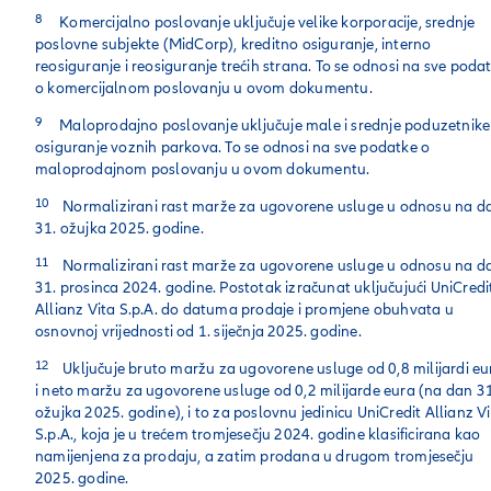
8
Komercijalno poslovanje uključuje velike korporacije, srednje
poslovne subjekte (MidCorp), kreditno osiguranje, interno
reosiguranje i reosiguranje trećih strana. To se odnosi na sve poda
o komercijalnom poslovanju u ovom dokumentu.
9
Maloprodajno poslovanje uključuje male i srednje poduzetnike 
osiguranje voznih parkova. To se odnosi na sve podatke o
maloprodajnom poslovanju u ovom dokumentu.
10
Normalizirani rast marže za ugovorene usluge u odnosu na d
31. ožujka 2025. godine.
11
Normalizirani rast marže za ugovorene usluge u odnosu na d
31. prosinca 2024. godine. Postotak izračunat uključujući UniCredi
Allianz Vita S.p.A. do datuma prodaje i promjene obuhvata u
osnovnoj vrijednosti od 1. siječnja 2025. godine.
12
Uključuje bruto maržu za ugovorene usluge od 0,8 milijardi eu
i neto maržu za ugovorene usluge od 0,2 milijarde eura (na dan 31
ožujka 2025. godine), i to za poslovnu jedinicu UniCredit Allianz V
S.p.A., koja je u trećem tromjesečju 2024. godine klasificirana kao
namijenjena za prodaju, a zatim prodana u drugom tromjesečju
2025. godine.