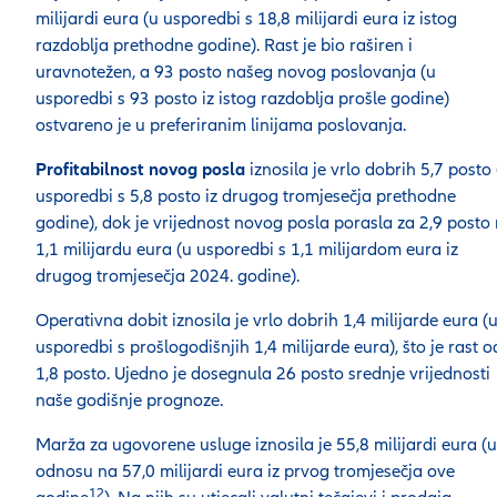
milijardi eura (u usporedbi s 18,8 milijardi eura iz istog
razdoblja prethodne godine). Rast je bio raširen i
uravnotežen, a 93 posto našeg novog poslovanja (u
usporedbi s 93 posto iz istog razdoblja prošle godine)
ostvareno je u preferiranim linijama poslovanja.
Profitabilnost novog posla
iznosila je vrlo dobrih 5,7 posto 
usporedbi s 5,8 posto iz drugog tromjesečja prethodne
godine), dok je vrijednost novog posla porasla za 2,9 posto
1,1 milijardu eura (u usporedbi s 1,1 milijardom eura iz
drugog tromjesečja 2024. godine).
Operativna dobit iznosila je vrlo dobrih 1,4 milijarde eura (
usporedbi s prošlogodišnjih 1,4 milijarde eura), što je rast o
1,8 posto. Ujedno je dosegnula 26 posto srednje vrijednosti
naše godišnje prognoze.
Marža za ugovorene usluge iznosila je 55,8 milijardi eura (u
odnosu na 57,0 milijardi eura iz prvog tromjesečja ove
12