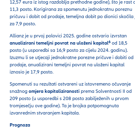
12,57 eura iz istog razdoblja prethodne godine), što je rast 
11,3 posto. Korigirana za spomenutu jednokratnu poreznu
pričuvu i dobit od prodaje, temeljna dobit po dionici skočila 
za 7,9 posto.
Allianz je u prvoj polovici 2025. godine ostvario izvrstan
6
anualizirani temeljni povrat na uloženi kapital
od 18,5
posto (u usporedbi sa 16,9 posto za cijelu 2024. godinu).
Izuzmu li se utjecaji jednokratne porezne pričuve i dobiti od
prodaje, anualizirani temeljni povrat na uloženi kapital
iznosio je 17,9 posto.
Spomenuti su rezultati ostvareni uz istovremeno očuvanje
snažnog
omjera kapitaliziranosti
prema Solventnosti II od
209 posto (u usporedbi s 208 posto zabilježenih u prvom
tromjesečju ove godine). Ta je brojka potpomognuta
izvanrednim stvaranjem kapitala.
Prognoza