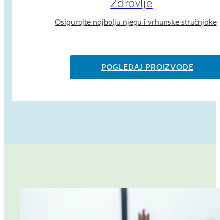
Zdravlje
Osigurajte najbolju njegu i vrhunske stručnjake
POGLEDAJ PROIZVODE