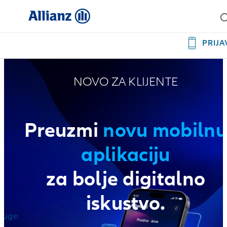
PRIJA
NOVO ZA KLIJENTE
t
Preuzmi
novu mobilnu
a
aplikaciju
za bolje digitalno
iskustvo.
a.
sluge