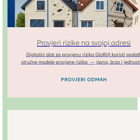
Provjeri rizike na svojoj adresi
Digitalni alat za procjenu rizika GloRiA koristi podat
stručne modele procjene rizika — jasno, brzo i jednos
PROVJERI ODMAH