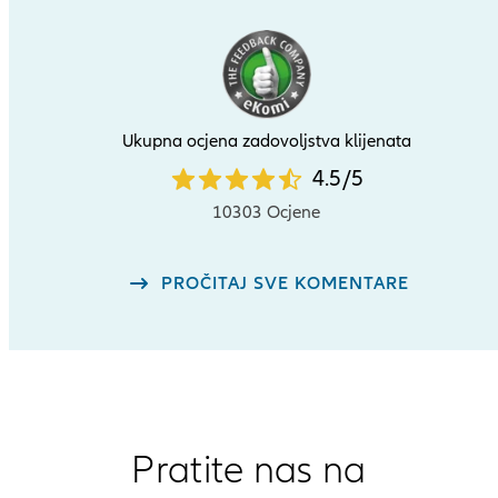
Ukupna ocjena zadovoljstva klijenata
4.5
4.5
/
5
star
10303 Ocjene
rating
out
PROČITAJ SVE KOMENTARE
of
5
Pratite nas na