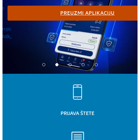
te
PREUZMI APLIKACIJU
.
o nas
etak,
PRIJAVA ŠTETE