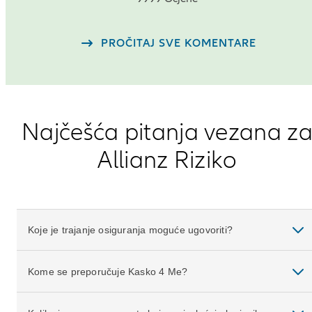
rating
out
PROČITAJ SVE KOMENTARE
of
5
Najčešća pitanja vezana z
Allianz Riziko
Koje je trajanje osiguranja moguće ugovoriti?
Kome se preporučuje Kasko 4 Me?