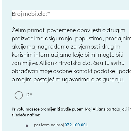
Broj mobitela:
*
Želim primati povremene obavijesti o drugim
proizvodima osiguranja, popustima, prodajni
akcijama, nagradama za vjernost i drugim
korisnim informacijama koje bi mi mogle biti
zanimljive. Allianz Hrvatska d.d. će u tu svrhu
obrađivati moje osobne kontakt podatke i pod
o mojim postojećim ugovorima o osiguranju.
DA
Privolu možete promijeniti ovdje putem Moj Allianz portala, ali i 
sljedeće načine:
pozivom na broj
072 100 001