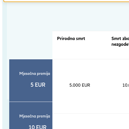
comparison
table
Prirodna smrt
Smrt zb
nezgode
Mjesečna premija
5 EUR
5.000 EUR
10
Mjesečna premija
10 EUR