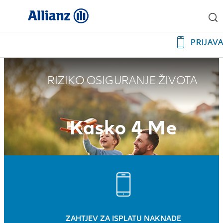
PRIJAV
RIZIKO OSIGURANJE ŽIVOTA
Kasko 4 Me
ZAHTJEV ZA ISPLATU NAKNADE