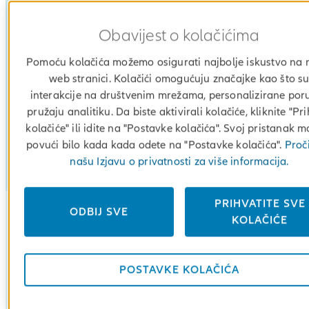
Visoko pokriće za prihvatljivu premiju –
već od 5
Obavijest o kolačićima
mjesečno.
Pomoću kolačića možemo osigurati najbolje iskustvo na 
Bez štedne ili investicijske komponente –
plaćaš
web stranici. Kolačići omogućuju značajke kao što s
za zaštitu.
interakcije na društvenim mrežama, personalizirane poru
pružaju analitiku. Da biste aktivirali kolačiće, kliknite "Pri
Jasna pravila – nema kompliciranih opcija, nem
kolačiće" ili idite na "Postavke kolačića". Svoj pristanak 
skrivenih troškova.
povući bilo kada kada odete na "Postavke kolačića".
Proči
našu Izjavu o privatnosti za više informacija.
PRIHVATITE SVE
ODBIJ SVE
KOLAČIĆE
Dogodi li se osigurani slučaj, 
POSTAVKE KOLAČIĆA
Open
Važno*
product