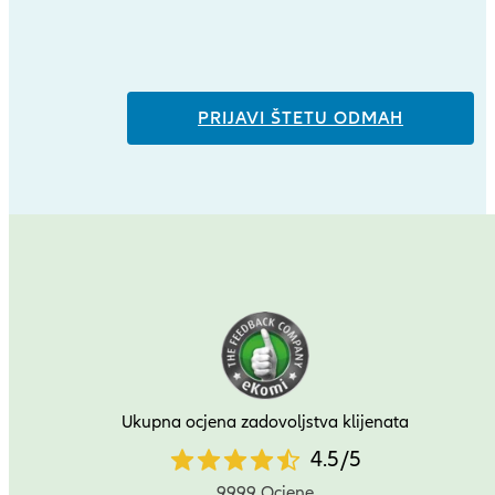
PRIJAVI ŠTETU ODMAH
Ukupna ocjena zadovoljstva klijenata
4.5
4.5
/
5
star
9999 Ocjene