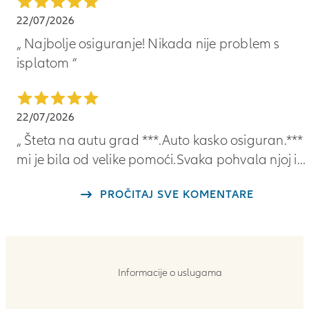
of
5
22/07/2026
star
5
Najbolje osiguranje! Nikada nije problem s
rating
isplatom
out
of
5
5
22/07/2026
Review
star
date
Šteta na autu grad ***.Auto kasko osiguran.***
rating
22/07/2026
mi je bila od velike pomoći.Svaka pohvala njoj i
out
vama na brzom odgovoru
of
PROČITAJ SVE KOMENTARE
5
Review
date
22/07/2026
Informacije o uslugama