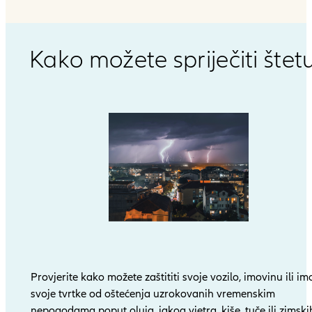
Kako možete spriječiti štet
Provjerite kako možete zaštititi svoje vozilo, imovinu ili i
svoje tvrtke od oštećenja uzrokovanih vremenskim
nepogodama poput oluja, jakog vjetra, kiše, tuče ili zimski