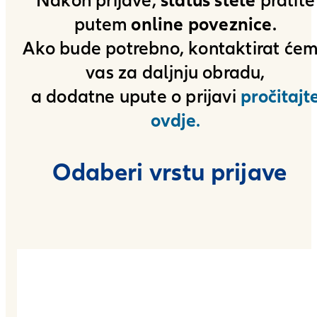
status štete
Nakon prijave,
pratite
online poveznice
putem
.
Ako bude potrebno, kontaktirat će
vas za daljnju obradu,
pročitajt
a dodatne upute o prijavi
ovdje
.
Odaberi vrstu prijave