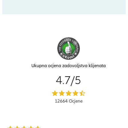
Ukupna ocjena zadovoljstva klijenata
4.7
4.7
/
5
star
12664 Ocjene
rating
out