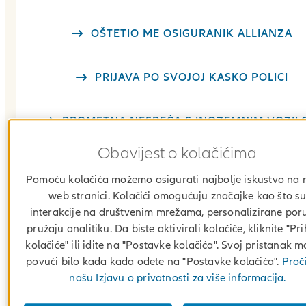
OŠTETIO ME OSIGURANIK ALLIANZA
PRIJAVA PO SVOJOJ KASKO POLICI
PROMETNA NESREĆA S INOZEMNIM VOZIL
Obavijest o kolačićima
NAKNADNI IZVID ŠTETE
Pomoću kolačića možemo osigurati najbolje iskustvo na 
web stranici. Kolačići omogućuju značajke kao što s
OBRAZAC ZA DOSTAVU RAČUNA POPRAV
interakcije na društvenim mrežama, personalizirane poru
pružaju analitiku. Da biste aktivirali kolačiće, kliknite "Pri
kolačiće" ili idite na "Postavke kolačića". Svoj pristanak 
povući bilo kada kada odete na "Postavke kolačića".
Proči
našu Izjavu o privatnosti za više informacija.