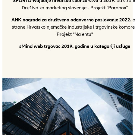
SPORTO-Najbolje hrvatsko sponzorstvo u 2019.
od stran
Društva za marketing slovenije - Projekt "Parabox"
AHK nagrada za društveno odgovorno poslovanje 2022.
o
strane Hrvatsko njemačke industrijske i trgovinske komore
Projekt "Na entu"
sMind web trgovac 2019. godine u kategoriji usluge