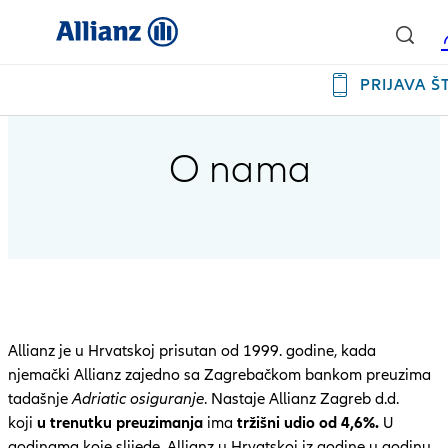
PRIJAVA Š
O nama
Allianz je u Hrvatskoj prisutan od 1999. godine, kada
njemački Allianz zajedno sa Zagrebačkom bankom preuzima
tadašnje
Adriatic osiguranje
. Nastaje Allianz Zagreb d.d.
koji
u trenutku preuzimanja
ima
tržišni udio od 4,6%.
U
godinama koje slijede, Allianz u Hrvatskoj iz godine u godinu