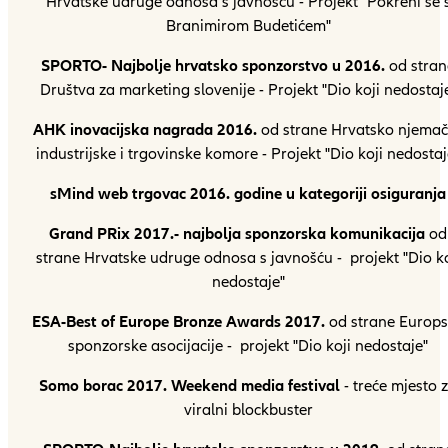
Hrvatske udruge odnosa s javnošću - Projekt "Pokreni se 
Branimirom Budetićem"
SPORTO- Najbolje hrvatsko sponzorstvo u 2016.
od stran
Društva za marketing slovenije - Projekt "Dio koji nedostaj
AHK inovacijska nagrada 2016.
od strane Hrvatsko njema
industrijske i trgovinske komore - Projekt "Dio koji nedostaj
sMind web trgovac 2016. godine u kategoriji osiguranja
Grand PRix 2017.- najbolja sponzorska komunikacija
od
strane Hrvatske udruge odnosa s javnošću - projekt "Dio ko
nedostaje"
ESA-Best of Europe Bronze Awards 2017.
od strane Europ
sponzorske asocijacije - projekt "Dio koji nedostaje"
Somo borac 2017. Weekend media festival
- treće mjesto 
viralni blockbuster