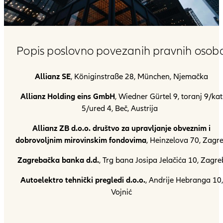
Popis poslovno povezanih pravnih osob
Allianz SE
, Königinstraße 28, München, Njemačka
Allianz Holding eins GmbH
, Wiedner Gürtel 9, toranj 9/kat
5/ured 4, Beč, Austrija
Allianz ZB d.o.o. društvo za upravljanje obveznim i
dobrovoljnim mirovinskim fondovima
, Heinzelova 70, Zagr
Zagrebačka banka d.d.
, Trg bana Josipa Jelačića 10, Zagre
Autoelektro tehnički pregledi d.o.o.
, Andrije Hebranga 10,
Vojnić