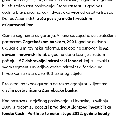
bilježi stalan rast poslovanja. Stope raste su iz godine u
godinu bile značajno, čak i dvostruko veće od ostatka tržišta.
Danas Allianz drži
treću poziciju među hrvatskim
osiguravateljima.
Osim u segmentu osiguranja, Allianz se, zajedno sa strateškim
partnerom
Zagrebačkom bankom,
2001.
godine aktivno
uključuje u mirovinsku reformu. Iste godine osnovan je
AZ
obvezni mirovinski fond
, a godinu dana kasnije s radom
počinju i
AZ dobrovoljni mirovinski fondovi
, koji su, svaki u
svom segmentu uvjerljivo vodeći mirovinski fondovi na
hrvatskom tržištu s oko 40% tržišnog udjela.
Proizvodi bankoosiguranja na raspolaganju su klijentima i
u
svim poslovnicama Zagrebačke banke.
Kao nastavak uspješnog poslovanja u Hrvatskoj u svibnju
2009. s radom su počela i
prva dva Allianzova investicijska
fonda: Cash i Portfolio
te nakon toga 2012. godine Equity
,