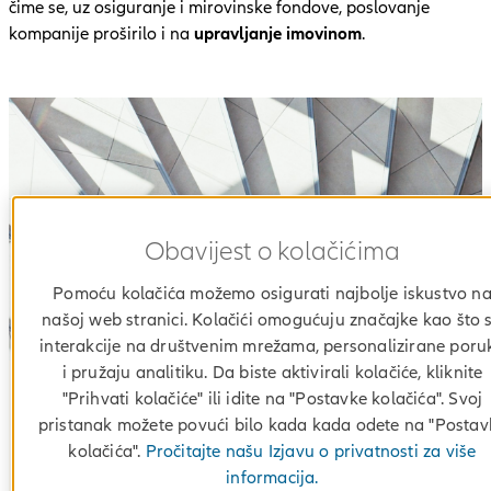
čime se, uz osiguranje i mirovinske fondove, poslovanje
kompanije proširilo i na
upravljanje imovinom
.
Obavijest o kolačićima
Pomoću kolačića možemo osigurati najbolje iskustvo n
našoj web stranici. Kolačići omogućuju značajke kao što 
interakcije na društvenim mrežama, personalizirane poru
i pružaju analitiku. Da biste aktivirali kolačiće, kliknite
"Prihvati kolačiće" ili idite na "Postavke kolačića". Svoj
Strategija i vrijednosti
pristanak možete povući bilo kada kada odete na "Postav
kolačića".
Pročitajte našu Izjavu o privatnosti za više
U Allianzu djelujemo pažljivo i sa predviđanjima. Za nas s
informacija.