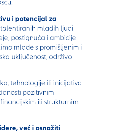
ošću.
vu i potencijal za
alentiranih mladih ljudi
deje, postignuća i ambicije
imo mlade s promišljenim i
ska uključenost, održivo
a, tehnologije ili inicijativa
edanosti pozitivnim
inancijskim ili strukturnim
ere, već i osnažiti