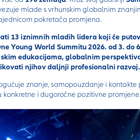
ovezuje mlade s vrhunskim globalnim znan
ajednicom pokretača promjena.
ti 13 iznimnih mladih lidera koji će puto
a One Young World Summitu 2026. od 3. do 
hunskim edukacijama, globalnim perspekti
kovati njihov daljnji profesionalni razvoj.
ogućuje znanje, samopouzdanje i kontakte 
u konkretne i dugoročne pozitivne promjene