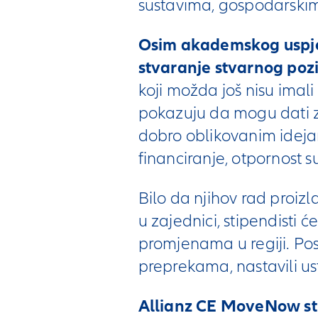
sustavima, gospodarskim
Osim akademskog uspjeha
stvaranje stvarnog pozi
koji možda još nisu imali
pokazuju da mogu dati z
dobro oblikovanim idejam
financiranje, otpornost s
Bilo da njihov rad proizlaz
u zajednici, stipendisti 
promjenama u regiji. Pose
preprekama, nastavili ust
Allianz CE MoveNow stip