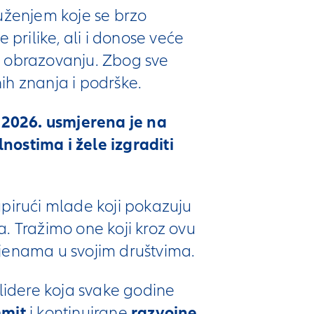
ruženjem koje se brzo
 prilike, ali i donose veće
m obrazovanju. Zbog sve
ih znanja i podrške.
2026. usmjerena je na
nostima i žele izgraditi
upirući mlade koji pokazuju
a. Tražimo one koji kroz ovu
mjenama u svojim društvima.
lidere koja svake godine
mit
i kontinuirane
razvojne