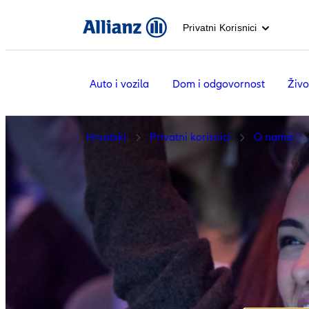
Privatni Korisnici
Auto i vozila
Dom i odgovornost
Živo
Hrvatski
Privatni korisnici
O nama