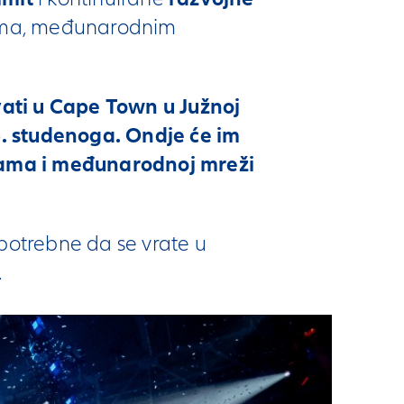
jima, međunarodnim
vati u Cape Town u Južnoj
6. studenoga. Ondje će im
vama i međunarodnoj mreži
potrebne da se vrate u
.