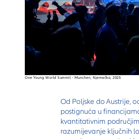
One Young World Summit - Munchen, Njemačka, 2025
Od Poljske do Austrije,
postignuća u financijama,
kvantitativnim područjim
razumijevanje ključnih l