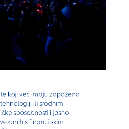
ate koji već imaju zapažena
tehnologiji ili srodnim
ičke sposobnosti i jasno
vezanih s financijskim