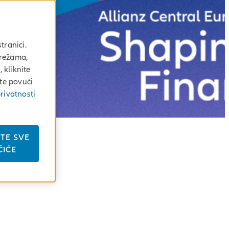
tranici.
mrežama,
 kliknite
ete povući
rivatnosti
ITE SVE
i
ČIĆE