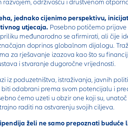
 razvojem, održivošću i društvenom otporn
, jednako cijenimo perspektivu, inicijati
tivnog utjecaja.
Posebno potičemo prijave t
 priliku međunarodno se afirmirati, ali čije i
načajan doprinos globalnom dijalogu. Traž
a za rješavanje izazova kao što su financij
ustava i stvaranje dugoročne vrijednosti.
i iz poduzetništva, istraživanja, javnih politik
će biti odabrani prema svom potencijalu i pr
bno ćemo uzeti u obzir one koji su, unatoč f
rajno raditi na ostvarenju svojih ciljeva.
endija želi ne samo prepoznati buduće lid