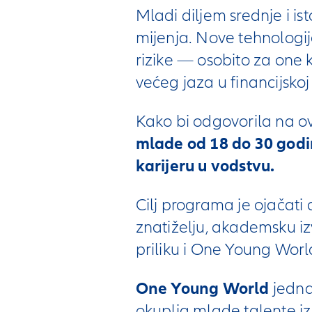
Mladi diljem srednje i i
mijenja. Nove tehnologije
rizike — osobito za one 
većeg jaza u financijsko
Kako bi odgovorila na ov
mlade od 18 do 30 godina
karijeru u vodstvu.
Cilj programa je ojačati
znatiželju, akademsku iz
priliku i One Young Worl
One Young World
jedna
okuplja mlade talente iz