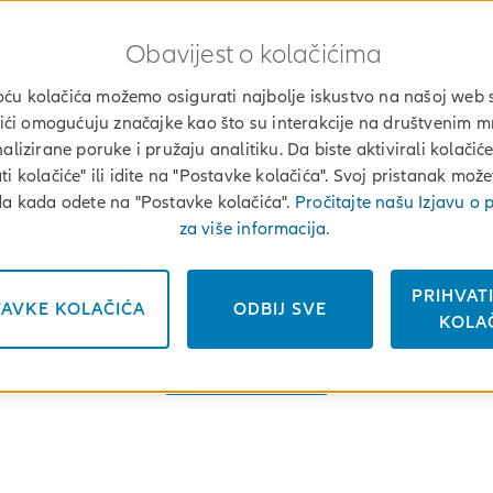
Obavijest o kolačićima
u kolačića možemo osigurati najbolje iskustvo na našoj web s
ići omogućuju značajke kao što su interakcije na društvenim 
alizirane poruke i pružaju analitiku. Da biste aktivirali kolačiće,
ti kolačiće" ili idite na "Postavke kolačića". Svoj pristanak mož
da kada odete na "Postavke kolačića".
Pročitajte našu Izjavu o p
za više informacija.
Allianz Central Europe & One Young World:
PRIHVAT
AVKE KOLAČIĆA
ODBIJ SVE
Naše prvo regionalno partnerstvo za osnaživanje financijske budućnost
KOLA
PRIJAVI SE