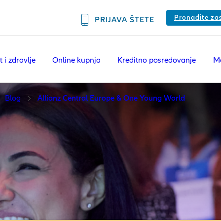
Pronađite za
PRIJAVA ŠTETE
t i zdravlje
Online kupnja
Kreditno posredovanje
Mo
Blog
Allianz Central Europe & One Young World