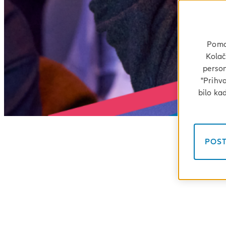
Pomoć
Kolač
person
"Prihva
bilo ka
POST