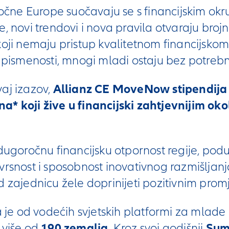
stočne Europe suočavaju se s financijskim ok
, novi trendovi i nova pravila otvaraju brojne
koji nemaju pristup kvalitetnom financijsko
j pismenosti, mnogi mladi ostaju bez potrebn
aj izazov,
Allianz CE MoveNow stipendija 
* koji žive u financijski zahtjevnijim okol
 dugoročnu financijsku otpornost regije, pod
vrsnost i sposobnost inovativnog razmišljanj
d zajednicu žele doprinijeti pozitivnim pro
 je od vodećih svjetskih platformi za mlade 
 više od
190 zemalja
. Kroz svoj godišnji
Sum