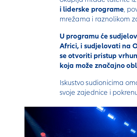
i liderske programe
, p
mrežama i raznolikom z
U programu će sudjelova
Africi, i sudjelovati n
se otvoriti pristup vr
koja može značajno obli
Iskustvo sudionicima om
svoje zajednice i pokren