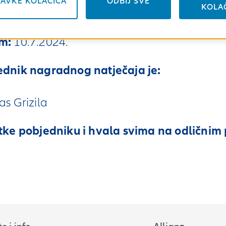
AVKE KOLAČIĆA
ODBIJ SVE
KOLA
m:
10.7.2024.
ednik nagradnog natječaja je:
as Grizila
tke pobjedniku i hvala svima na odličnim