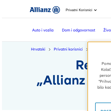
Privatni Korisnici
Auto i vozila
Dom i odgovornost
Živo
Hrvatski
Privatni korisnici
O nama
Rezul
Pomoć
Kolač
„Allianz Mo
person
"Prihva
bilo ka