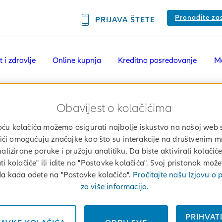
Pronađite za
PRIJAVA ŠTETE
t i zdravlje
Online kupnja
Kreditno posredovanje
Mo
Press
Rezultati nagradnog natječaja „Allianz MoveNow ka
Obavijest o kolačićima
tati nagradnog nat
u kolačića možemo osigurati najbolje iskustvo na našoj web s
ići omogućuju značajke kao što su interakcije na društvenim 
veNow kamp globa
alizirane poruke i pružaju analitiku. Da biste aktivirali kolačiće,
ti kolačiće" ili idite na "Postavke kolačića". Svoj pristanak mož
da kada odete na "Postavke kolačića".
Pročitajte našu Izjavu o p
za više informacija.
PRIHVAT