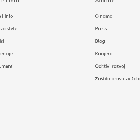
e i info
Allianz
 i info
O nama
ava štete
Press
isi
Blog
tencije
Karijera
umenti
Održivi razvoj
Zaštita prava zvižda