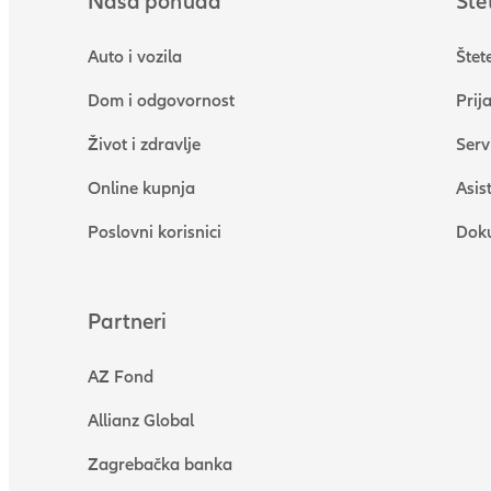
Naša ponuda
Štet
Auto i vozila
Štete
Dom i odgovornost
Prij
Život i zdravlje
Serv
Online kupnja
Asis
Poslovni korisnici
Dok
Partneri
AZ Fond
Allianz Global
Zagrebačka banka