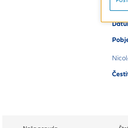
POST
Datu
Pobj
Nicol
Česti