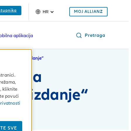
stupnika
MOJ ALLIANZ
HR
Pretraga
bilna aplikacija
mp globalno izdanje“
ječaja
tranici.
mrežama,
lno izdanje“
 kliknite
ete povući
rivatnosti
ITE SVE