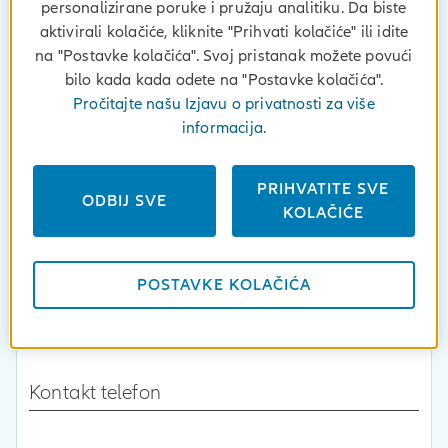
personalizirane poruke i pružaju analitiku. Da biste
aktivirali kolačiće, kliknite "Prihvati kolačiće" ili idite
Štetu prijavljujete kao fizička ili pravna
na "Postavke kolačića". Svoj pristanak možete povući
osoba
bilo kada kada odete na "Postavke kolačića".
Pročitajte našu Izjavu o privatnosti za više
Fizička
Pravna
informacija.
Broj police osiguranja
PRIHVATITE SVE
ODBIJ SVE
KOLAČIĆE
Registarska oznaka plovila
POSTAVKE KOLAČIĆA
Naziv tvrtke
Kontakt telefon