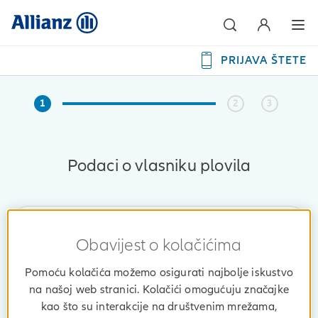
PRIJAVA ŠTETE
1
2
3
Podaci o vlasniku plovila
Obavijest o kolačićima
Molimo da ovdje unesete podatke
o osiguraniku.
Pomoću kolačića možemo osigurati najbolje iskustvo
na našoj web stranici. Kolačići omogućuju značajke
Potreban vam je podatak o OIB-u.
kao što su interakcije na društvenim mrežama,