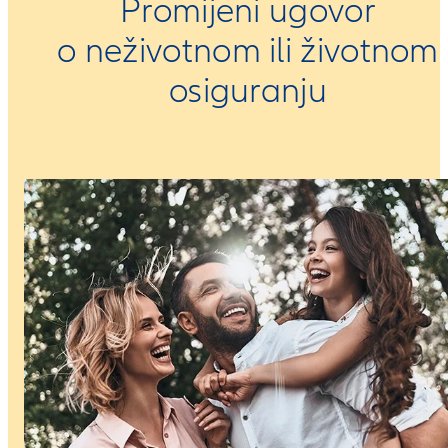
Promijeni ugovor
o neživotnom ili životnom
osiguranju