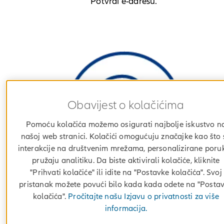
Potvrdi e-adresu.
Obavijest o kolačićima
Pomoću kolačića možemo osigurati najbolje iskustvo n
našoj web stranici. Kolačići omogućuju značajke kao što 
interakcije na društvenim mrežama, personalizirane poruk
pružaju analitiku. Da biste aktivirali kolačiće, kliknite
"Prihvati kolačiće" ili idite na "Postavke kolačića". Svoj
pristanak možete povući bilo kada kada odete na "Posta
kolačića".
Pročitajte našu Izjavu o privatnosti za više
Dobiti ćeš potvrdu zaprimljenog zahtjeva.
informacija.