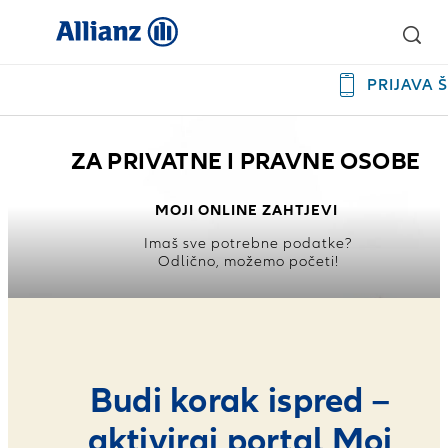
PRIJAVA 
ZA PRIVATNE I PRAVNE OSOBE
MOJI ONLINE ZAHTJEVI
Imaš sve potrebne podatke?
Odlično, možemo početi!
Budi korak ispred –
aktiviraj portal Moj