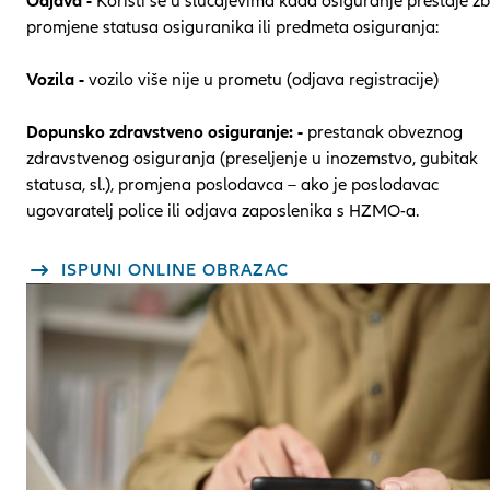
Odjava -
Koristi se u slučajevima kada osiguranje prestaje z
promjene statusa osiguranika ili predmeta osiguranja:
Vozila -
vozilo više nije u prometu (odjava registracije)
Dopunsko zdravstveno osiguranje: -
prestanak obveznog
zdravstvenog osiguranja (preseljenje u inozemstvo, gubitak
statusa, sl.), promjena poslodavca – ako je poslodavac
ugovaratelj police ili odjava zaposlenika s HZMO-a.
ISPUNI ONLINE OBRAZAC